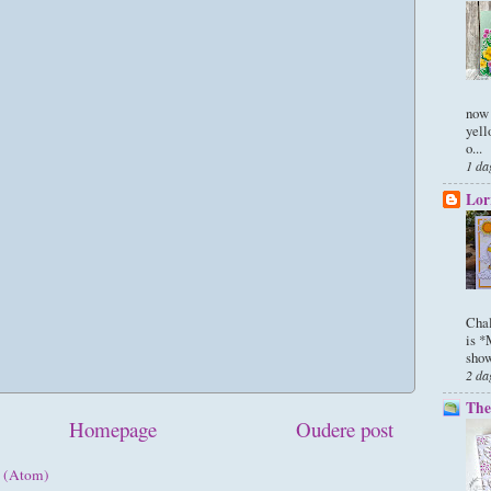
now 
yell
o...
1 da
Lor
Chal
is 
show
2 da
The 
Homepage
Oudere post
n (Atom)