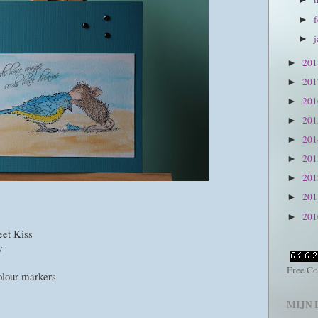
►
►
20
►
20
►
20
►
20
►
20
►
20
►
20
►
20
►
20
►
et Kiss
y
Free Co
lour markers
MIJN 