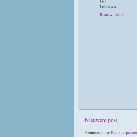
Luv
Lols x x x
Beantwoorden
Nieuwere post
Abonneren op:
Reacties poste