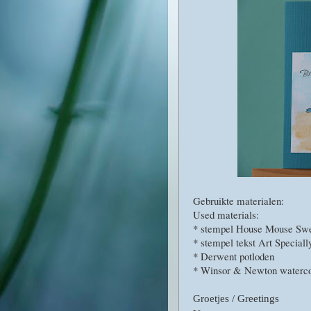
Gebruikte materialen:
Used materials:
* stempel House Mouse Swe
* stempel tekst Art Speciall
* Derwent potloden
* Winsor & Newton waterco
Groetjes / Greetings