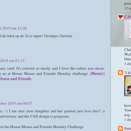
pair
23 u
CAS
r 2019 om 12:48
de tekst op de 2e is super! Groetjes, Gerrina
Chal
Wedn
Dutc
 2019 om 01:33
1 da
ary card. It's colored so nicely and I love the colors you chose.
't 
{Bunny}
ng us at House Mouse and Friends Monday challenge.
Mouse and Friends
mber 2019 om 08:07
kers
Voor
e :-) I am sure your daughter and her partner just love this!! a
nog 
anniversary and the CAS design is gorgeous.
1 da
s on the House Mouse and Friends Monday Challenge
Sen