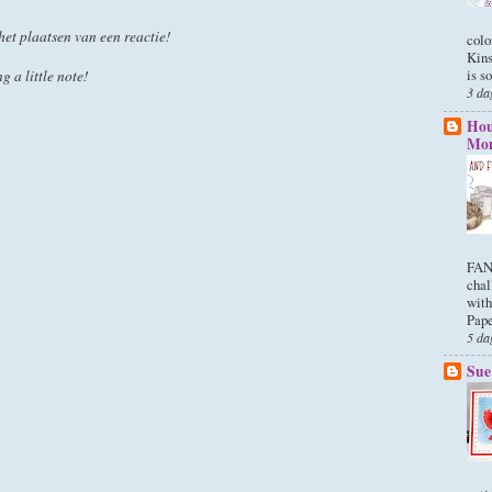
het plaatsen van een reactie!
colo
Kins
is so
g a little note!
3 da
Hou
Mon
FANS
chal
with
Paper
5 da
Sue