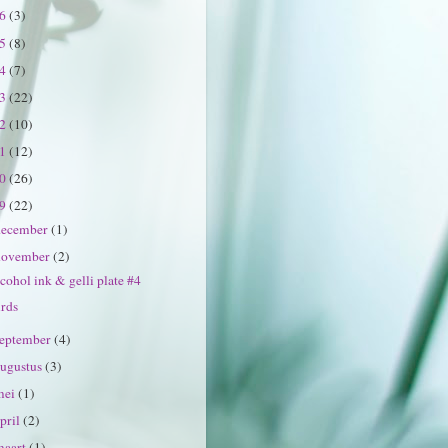
26
(3)
25
(8)
24
(7)
23
(22)
22
(10)
21
(12)
20
(26)
19
(22)
december
(1)
november
(2)
lcohol ink & gelli plate #4
irds
september
(4)
augustus
(3)
mei
(1)
pril
(2)
maart
(1)