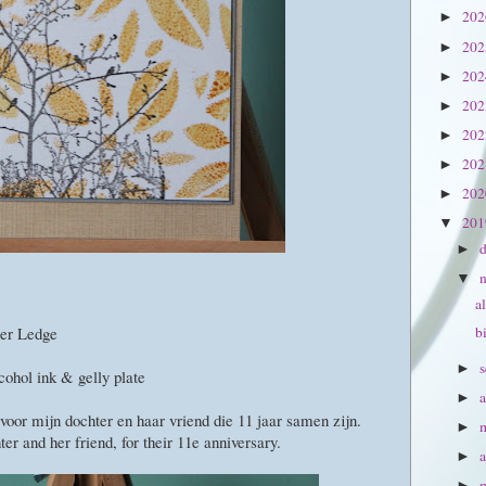
20
►
20
►
20
►
20
►
20
►
20
►
20
►
20
▼
►
▼
a
ter Ledge
b
►
cohol ink & gelly plate
►
oor mijn dochter en haar vriend die 11 jaar samen zijn.
►
er and her friend, for their 11e anniversary.
a
►
►