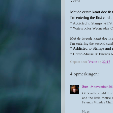
Yvette
Met de eerste kaart doe ik 
I'm entering the first card a
* Addicted to Stamps: #179
* Watercooler Wednesday C
Met de tweede kaart doe ik 
I'm entering the second card
* Addicted to Stamps and
* House-Mouse & Friends 
Gepost door
Yvette
op
22:17
4 opmerkingen:
Sue
19 november 20
Oh Yvette, could this 
and the little mouse 
Friends Monday Chal
Hugs