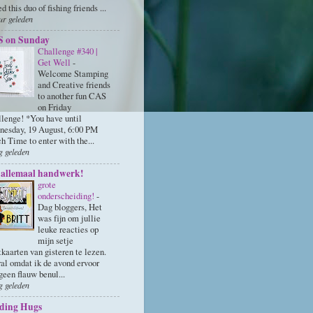
ed this duo of fishing friends ...
ur geleden
 on Sunday
Challenge #340 |
Get Well
-
Welcome Stamping
and Creative friends
to another fun CAS
on Friday
lenge! *You have until
esday, 19 August, 6:00 PM
h Time to enter with the...
g geleden
is allemaal handwerk!
grote
onderscheiding!
-
Dag bloggers, Het
was fijn om jullie
leuke reacties op
mijn setje
tkaarten van gisteren te lezen.
al omdat ik de avond ervoor
geen flauw benul...
g geleden
ding Hugs