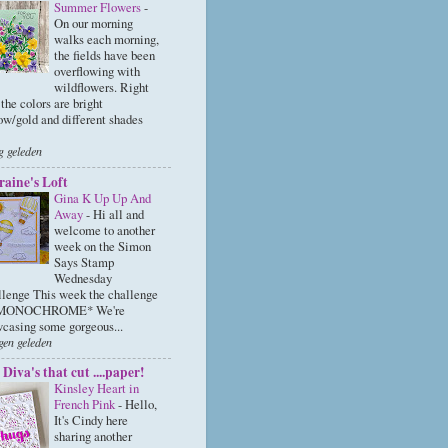
Summer Flowers
-
On our morning
walks each morning,
the fields have been
overflowing with
wildflowers. Right
the colors are bright
ow/gold and different shades
g geleden
raine's Loft
Gina K Up Up And
Away
-
Hi all and
welcome to another
week on the Simon
Says Stamp
Wednesday
lenge This week the challenge
*MONOCHROME* We're
casing some gorgeous...
gen geleden
Diva's that cut ....paper!
Kinsley Heart in
French Pink
-
Hello,
It's Cindy here
sharing another