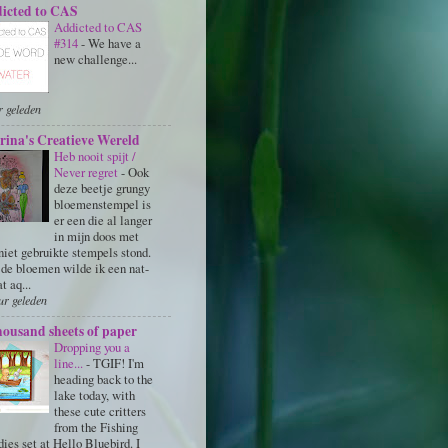
icted to CAS
Addicted to CAS
#314
-
We have a
new challenge...
r geleden
rina's Creatieve Wereld
Heb nooit spijt /
Never regret
-
Ook
deze beetje grungy
bloemenstempel is
er een die al langer
in mijn doos met
niet gebruikte stempels stond.
de bloemen wilde ik een nat-
t aq...
ur geleden
housand sheets of paper
Dropping you a
line...
-
TGIF! I'm
heading back to the
lake today, with
these cute critters
from the Fishing
ies set at Hello Bluebird. I