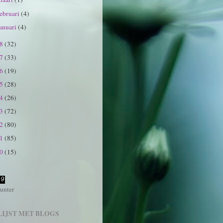
februari
(4)
januari
(4)
18
(32)
17
(33)
16
(19)
15
(28)
14
(26)
13
(72)
12
(80)
11
(85)
10
(15)
unter
LIJST MET BLOGS