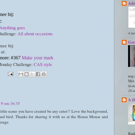
Add
mee bij:
t:
Anything goes
hallenge:
All about occasions
4 uu
Ger
mee bij:
 at:
 more: #367
Make your mark
Monday Challenge:
CAS style
nog 
Met 
in-na
18 u
A t
19 om 16:35
little scene you have created be any cuter!! Love the background,
and bird. Thanks for sharing it with us at the House Mouse and
lenge.
Budd