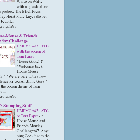
White on White
with a splash of one
r project. The Birch Press
ley Heart Plate Layer die set
 beauti...
gen geleden
se-Mouse & Friends
day Challenge
HMFMC #471 ATG
with the option of
Torn Paper
-
*Eeeeekkkkk!!!*
*Welcome back
House Mouse
!* *We are here with a new
lenge for you.Anything Goes *
 the option theme of Torn
 ...
gen geleden
's Stamping Stuff
HMFMC #471 ATG
or Torn Paper
-
*
House Mouse and
Friends Monday
Challenge#471Anyt
hing Goes * with the