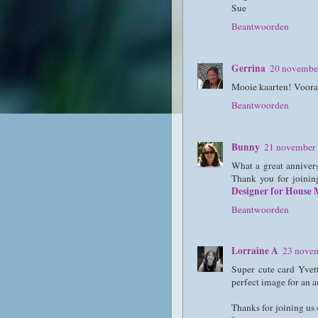
Sue
Beantwoorden
Gerrina
20 novembe
Mooie kaarten! Vooral 
Beantwoorden
Bunny
21 november
What a great annivers
Thank you for joini
Designer for House 
Beantwoorden
Lorraine A
23 nove
Super cute card Yvett
perfect image for an 
Thanks for joining u