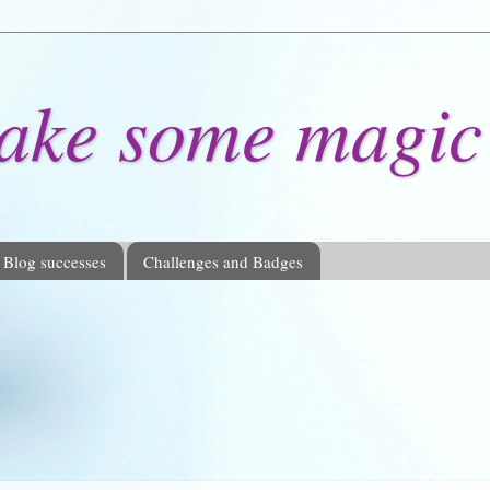
make some magic
 Blog successes
Challenges and Badges