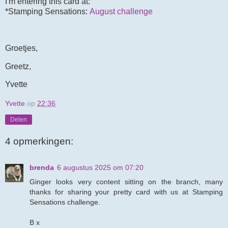
I'm entering this card at:
*Stamping Sensations:
August challenge
Groetjes,
Greetz,
Yvette
Yvette
op
22:36
Delen
4 opmerkingen:
brenda
6 augustus 2025 om 07:20
Ginger looks very content sitting on the branch, many
thanks for sharing your pretty card with us at Stamping
Sensations challenge.
B x